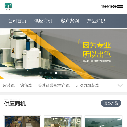
15651686888
公司首页
供应商机
客户案例
产品知识
皮带线
滚筒线
倍速链装配生产线
无动力组装线
供应商机
更多产品